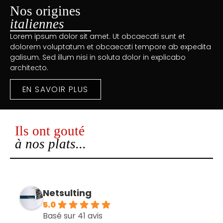
Nos origines
italiennes
Lorem ipsum dolor sit amet. Ut obcaecati sunt et
dolorem voluptatum et obcaecati tempore ab expedita
galisum. Sed illum nisi in soluta dolor in explicabo
architecto.
EN SAVOIR PLUS
Ils ont gouté
à nos plats...
Netsulting
5.0
Basé sur 41 avis