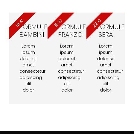
22 €
10 €
16 €
FORMULE
FORMULE
FORMULE
BAMBINI
PRANZO
SERA
Lorem
Lorem
Lorem
ipsum
ipsum
ipsum
dolor sit
dolor sit
dolor sit
amet
amet
amet
consectetur
consectetur
consectetur
adipiscing
adipiscing
adipiscing
elit
elit
elit
dolor
dolor
dolor