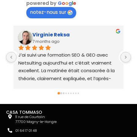
powered by
G
o
o
g
l
e
notez-nous sur
Virginie Reksa
7 months ago
J’ai suivi une formation SEO & GEO avec 
N
Netsulting aujourd’hui et c’était vraiment 
r
excellent. La matinée était consacrée à la 
r
théorie, clairement expliquée, et l’après-
d
midi à la pratique avec des cas concrets 
U
adaptés à chaque participant. L’ambiance 
h
était top, le contenu super bien structuré 
hé
et je repars avec de vraies bases solides 
CASA TOMMASO
pour améliorer mon SEO & GEO dès 
11 rue de Courtalin
77700 Magny-le-Hongre
maintenant.
01 64 17 01 48
Un grand merci à Jean-Philippe, Elisabeth, 